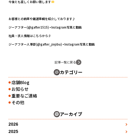
今後とも宜しくお願い致します
お客様との納車や厳選車輌を紹介しております♪
ジーアフター(@gafter1515) • Instagram写真と動画
社員・求人情報はこちらから☟
ジーアフター人事部(@gafter_jinjibu) • Instagram写真と動画
記事一覧に戻る
カテゴリー
店舗Blog
●
お知らせ
●
重要なご連絡
●
その他
●
アーカイブ
2026
3月
●
2025