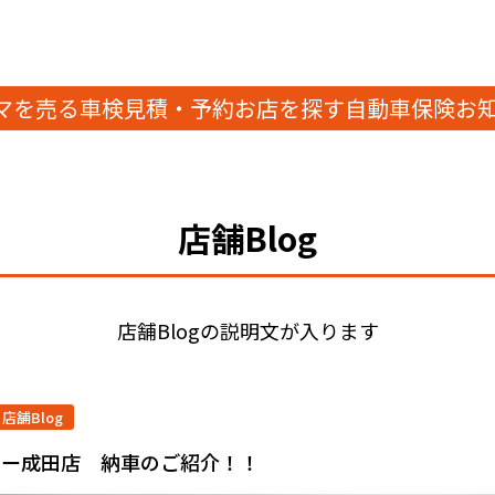
マを売る
車検見積・予約
お店を探す
自動車保険
お
店舗Blog
店舗Blogの説明文が入ります
店舗Blog
ター成田店 納車のご紹介！！