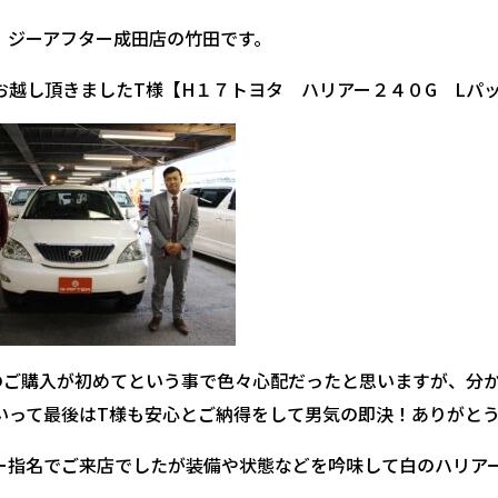
、ジーアフター成田店の竹田です。
お越し頂きましたT様【H１７トヨタ ハリアー２４０G Lパ
のご購入が初めてという事で色々心配だったと思いますが、分
いって最後はT様も安心とご納得をして男気の即決！ありがと
ー指名でご来店でしたが装備や状態などを吟味して白のハリア