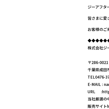
ジーアフタ
皆さまに愛
お客様のご
◆◆◆◆◆
株式会社ジ
石
〒286-0021
千葉県成田市
TEL0476-37
E-MAIL : na
URL :http
当社厳選の
販売サイトhttp