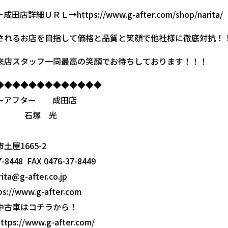
ー成田店詳細ＵＲＬ→
https://www.g-after.com/shop/narita/
されるお店を目指して価格と品質と笑顔で他社様に徹底対抗！
来店スタッフ一同最高の笑顔でお待ちしております！！！
◆◆◆◆◆◆◆◆◆◆◆◆◆
ーアフター 成田店
塚 光
土屋1665-2
-8448 FAX 0476-37-8449
rita@g-after.co.jp
s://www.g-after.com
中古車はコチラから！
s://www.g-after.com/