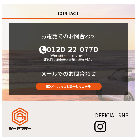
8月
9月
●
10月
11月
●
10月
●
●
6月
●
7月
●
●
9月
10月
●
11月
CONTACT
●
11月
●
9月
●
8月
●
●
10月
11月
●
12月
●
12月
●
10月
●
9月
●
●
11月
12月
●
●
11月
10月
●
●
お電話でのお問合わせ
12月
●
12月
●
0120-22-0770
（受付時間：10:00～18:00 ）
定休日：年中無休 ※年末年始を除く
メールでのお問合わせ
メールでのお問合わせコチラ
OFFICIAL SNS