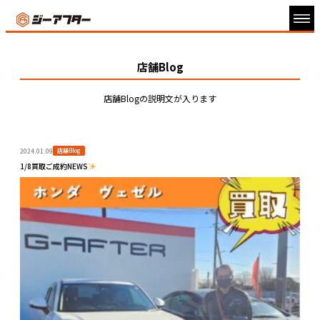
店舗Blog
店舗Blogの説明文が入ります
店舗Blog
2024.01.09
1/8買取ご成約NEWS