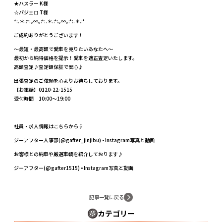
★ハスラー K様
☆パジェロ T様
*:.＊.:*:｡∞｡:*:.＊.:*:｡∞｡:*:.＊.:*
ご成約ありがとうございます！
〜最短・最高額で愛車を売りたいあなたへ〜
最初から納得価格を提示！愛車を適正査定いたします。
高額査定♪査定額保証で安心♪
出張査定のご依頼を心よりお待ちしております。
【お電話】0120-22-1515
受付時間 10:00〜19:00
社員・求人情報はこちらから☟
ジーアフター人事部(@gafter_jinjibu) • Instagram写真と動画
お客様との納車や厳選車輌を紹介しております♪
ジーアフター(@gafter1515) • Instagram写真と動画
記事一覧に戻る
カテゴリー