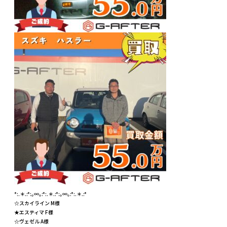
*:.＊.:*:｡∞｡:*:.＊.:*:｡∞｡:*:.＊.:*
☆スカイライン M様
★エスティマ F様
☆ヴェゼル A様