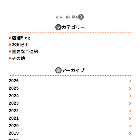
記事一覧に戻る
カテゴリー
店舗Blog
●
お知らせ
●
重要なご連絡
●
その他
●
アーカイブ
2026
3月
●
2025
1月
4月
●
●
2024
1月
2月
●
5月
●
2023
●
1月
2月
●
3月
●
2022
7月
●
●
1月
2月
●
3月
●
2021
4月
●
8月
●
●
7月
2月
●
3月
●
2020
4月
●
5月
●
●
5月
8月
●
3月
●
2019
4月
●
5月
●
6月
●
●
10月
12月
●
●