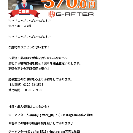
*:.＊.:*:｡∞｡:*:.＊.:*:｡∞｡:*:.＊.:*
☆ハイエース Y様
*:.＊.:*:｡∞｡:*:.＊.:*:｡∞｡:*:.＊.:*
ご成約ありがとうございます！
〜最短・最高額で愛車を売りたいあなたへ〜
最初から納得価格を提示！愛車を適正査定いたします。
高額査定♪査定額保証で安心♪
出張査定のご依頼を心よりお待ちしております。
【お電話】
0120-22-1515
受付時間
10:00〜19:00
社員・求人情報はこちらから☟
ジーアフター人事部(@gafter_jinjibu) • Instagram写真と動画
お客様との納車や厳選車輌を紹介しております♪
ジーアフター(@gafter1515) • Instagram写真と動画